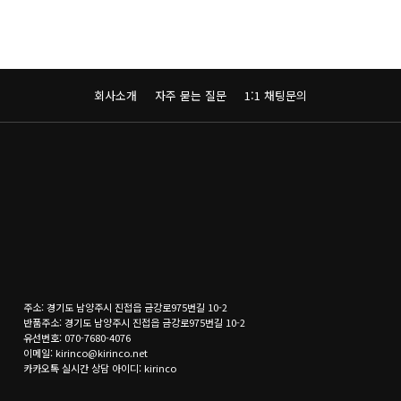
회사소개
자주 묻는 질문
1:1 채팅문의
주소: 경기도 남양주시 진접읍 금강로975번길 10-2
반품주소: 경기도 남양주시 진접읍 금강로975번길 10-2
유선번호: 070-7680-4076
이메일: kirinco@kirinco.net
카카오톡 실시간 상담 아이디: kirinco