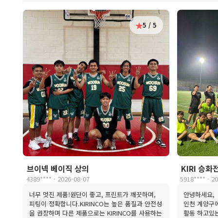
5 / 5
브이넥 베이직 상의
KIRI 승화
4389**** · 2026-08-07
5918**** · 2
너무 멋진 제품!원단이 좋고, 프린트가 깨끗하며,
안녕하세요,
피팅이 정확합니다.KIRINCO는 높은 품질과 안전성
인천 계양구
을 권장하며 다른 제품으로는 KIRINCO를 사용하는
활동 하고있