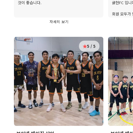
것이 좋습니다.
귤현FC 입니
회원 모두가
단합되는 유
자세히 보기
제작 해 주셔
끼리앤코♡
앞으로 10년,
5 / 5
함께 해 주세