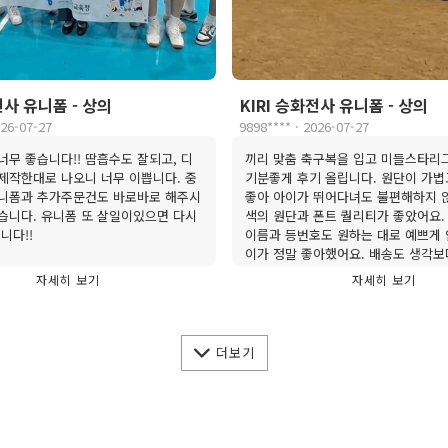
전사 유니폼 - 상의
KIRI 승화전사 유니폼 - 상의
026-07-27
9898**** · 2026-07-27
너무 좋습니다!! 땀흡수도 잘되고, 디
끼리 맞춤 축구복을 입고 미들스타리그
제작한대로 나오니 너무 이쁩니다. 중
기분좋게 후기 올립니다. 원단이 가
유니폼과 추가주문건도 바로바로 해주시
좋아 아이가 뛰어다녀도 불편해하지 
습니다. 유니폼 또 살일이있으면 다시
색의 원단과 폰트 퀄리티가 좋았어요.
니다!!
이름과 등번호도 원하는 대로 예쁘게
이가 정말 좋아했어요. 배송도 생각보
이즈도 안내대로 주문하니 잘 맞았어요
자세히 보기
자세히 보기
이대로 키리 유니폼을 입고 우승 기
ㅎ
더보기