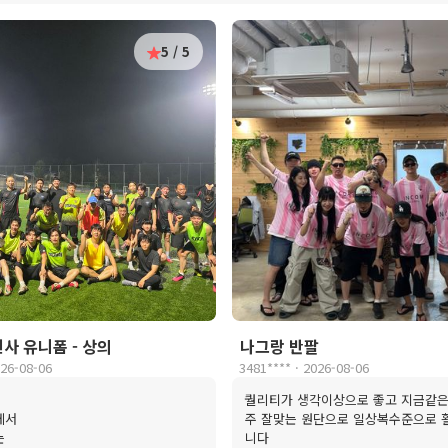
5 / 5
전사 유니폼 - 상의
나그랑 반팔
026-08-06
3481**** · 2026-08-06
퀄리티가 생각이상으로 좋고 지금같은
에서
주 잘맞는 원단으로 일상복수준으로
는
니다