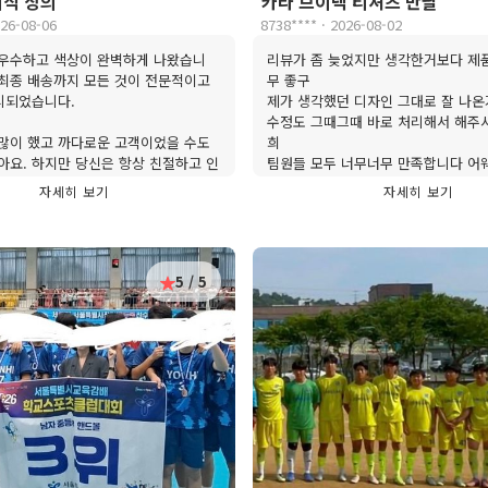
이직 상의
카라 브이넥 티셔츠 반팔
026-08-06
8738**** · 2026-08-02
 우수하고 색상이 완벽하게 나왔습니
리뷰가 좀 늦었지만 생각한거보다 제
최종 배송까지 모든 것이 전문적이고
무 좋구
리되었습니다.
제가 생각했던 디자인 그대로 잘 나온
수정도 그때그때 바로 처리해서 해주
많이 했고 까다로운 고객이었을 수도
희
아요. 하지만 당신은 항상 친절하고 인
팀원들 모두 너무너무 만족합니다 어
 전체 과정에서 도움을 주셨습니다.
색상으로 하나 더 추가 할생각이에요!
자세히 보기
자세히 보기
를 제공해 주셔서 정말 감사합니다.
유니폼은 끼리스포츠!
속 주문해 드리겠습니다.
5 / 5