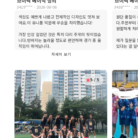
브이넥 베이직 상의
브이넥 베
3419**** · 2026-08-06
3438**** · 2
색상도 예쁘게 나왔고 전체적인 디자인도 멋져 보
원단 품질이
여요.이 유니폼 덕분에 우승을 차지했습니다!
다.주문부터 
원활하게 처
가장 인상 깊었던 것은 특히 다리 주위의 핏이었습
니다.반바지는 놀라울 정도로 편안하며 경기 중 움
제가 질문을 
직임이 뛰어납니다.
있다는 걸 알
내심이 많으며
자세히 보기
훌륭하게 작업해 주셔서 정말 감사합니다.앞으로도
탁월한 서비스
계속 주문해 드리겠습니다.
앞으로도 계
5 / 5