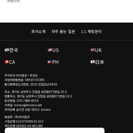
라운드넥
회사소개
자주 묻는 질문
1:1 채팅문의
한국
US
UK
CA
PH
日本
주식회사 끼리엔코 / 우상인
사업자등록번호: 599-87-03395
통신판매업신고번호: 2025-진접오남-0456
주소: 경기도 남양주시 진접읍 금강로975번길 10-2
반품주소: 경기도 남양주시 진접읍 금강로975번길 10-2
유선번호: 070-7680-4076
이메일: kirinco@kirinco.net
카카오톡 실시간 상담 아이디: kirinco
예금주: (주)끼리엔코
기업은행 523-079309-01-015
국민은행 283501-04-601580