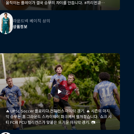
움직이는 플레이가 결국 승부의 차이를 만듭니다. #끼리엔코
#KIRINCO #Basketball #Communication #Teamwork
#TeamDefense #BasketballTraining #TeamWhyNotNextGen
라운드넥 베이직 상의
상품정보
🔥 UPSL Soccer 플로리다 컨퍼런스 마지막 경기. 🔥 시즌의 마지
막 승부는 홈 그라운드 스카이웨이 파크에서 펼쳐졌습니다. 쇼크 시
티 FC와 PCU 펠리컨스가 맞붙은 뜨거운 마지막 경기. 📷:
@hhraephotography