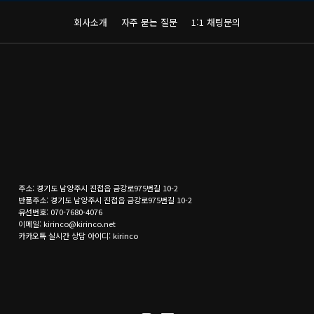
회사소개
자주 묻는 질문
1:1 채팅문의
주소: 경기도 남양주시 진접읍 금강로975번길 10-2
반품주소: 경기도 남양주시 진접읍 금강로975번길 10-2
유선번호: 070-7680-4076
이메일: kirinco@kirinco.net
카카오톡 실시간 상담 아이디: kirinco