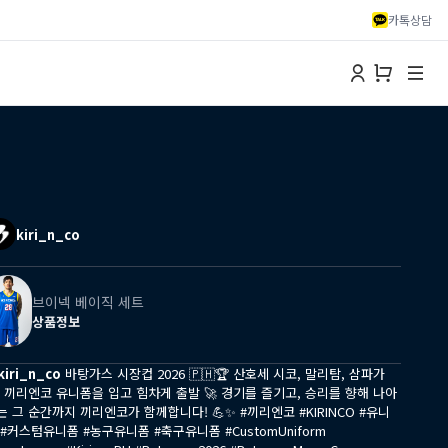
카톡상담
kiri_n_co
브이넥 베이직 세트
상품정보
iri_n_co
바탕가스 시장컵 2026 🇵🇭🏆 산호세 시코, 말리탐, 삼파가
, 끼리엔코 유니폼을 입고 힘차게 출발 🚀 경기를 즐기고, 승리를 향해 나아
는 그 순간까지 끼리엔코가 함께합니다! 💪✨ #끼리엔코 #KIRINCO #유니
 #커스텀유니폼 #농구유니폼 #축구유니폼 #CustomUniform