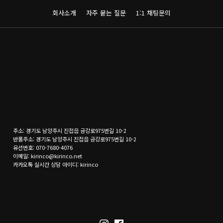
회사소개
자주 묻는 질문
1:1 채팅문의
주소: 경기도 남양주시 진접읍 금강로975번길 10-2
반품주소: 경기도 남양주시 진접읍 금강로975번길 10-2
유선번호: 070-7680-4076
이메일: kirinco@kirinco.net
카카오톡 실시간 상담 아이디: kirinco