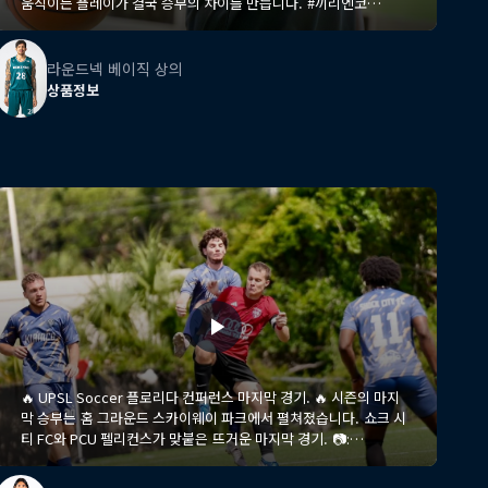
움직이는 플레이가 결국 승부의 차이를 만듭니다. #끼리엔코
#KIRINCO #Basketball #Communication #Teamwork
#TeamDefense #BasketballTraining #TeamWhyNotNextGen
라운드넥 베이직 상의
상품정보
🔥 UPSL Soccer 플로리다 컨퍼런스 마지막 경기. 🔥 시즌의 마지
막 승부는 홈 그라운드 스카이웨이 파크에서 펼쳐졌습니다. 쇼크 시
티 FC와 PCU 펠리컨스가 맞붙은 뜨거운 마지막 경기. 📷:
@hhraephotography