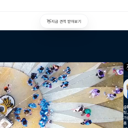
👋
지금 견적 받아보기
@k
팀
가
폼