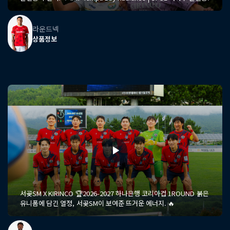
라운드넥
상품정보
서곶SM X KIRINCO 🏆2026-2027 하나은행 코리아컵 1ROUND 붉은
유니폼에 담긴 열정, 서곶SM이 보여준 뜨거운 에너지. 🔥