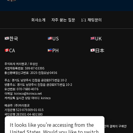
회사소개
자주 묻는 질문
1:1 채팅문의
한국
US
UK
CA
PH
日本
주식회사 끼리엔코 / 우상인
사업자등록번호: 599-87-03395
통신판매업신고번호: 2025-진접오남-0456
주소: 경기도 남양주시 진접읍 금강로975번길 10-2
반품주소: 경기도 남양주시 진접읍 금강로975번길 10-2
유선번호: 070-7680-4076
이메일: kirinco@kirinco.net
카카오톡 실시간 상담 아이디: kirinco
예금주: (주)끼리엔코
기업은행 523-079309-01-015
국민은행 283501-04-601580
토스페이먼츠(주) 구매안전(에스크로) 서비스
It looks like you’re accessing from the
고객님은 안전거래를 위해 모든 결제 시 저희 쇼핑몰에서 가입한 토스페이먼츠(주) 전자 결제의 구매안
전(에스크로) 서비스를 이용하실 수 있습니다.
United States. Would you like to switch