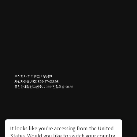
주식회사 끼리엔코 / 우상인
사업자등록번호: 599-87-03395
통신판매업신고번호: 2025-진접오남-0456
It looks like you’re accessing from the United
States. Would you like to switch your country