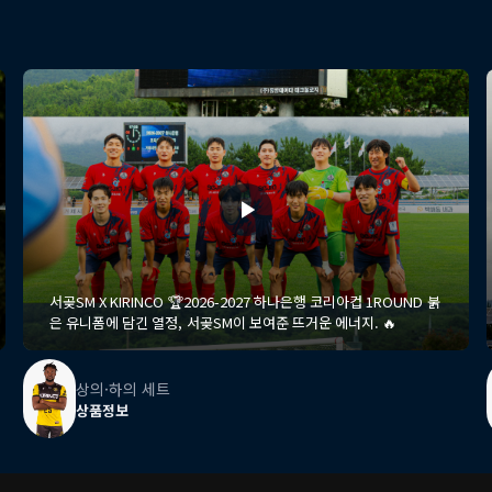
서곶SM X KIRINCO 🏆2026-2027 하나은행 코리아컵 1ROUND 붉
은 유니폼에 담긴 열정, 서곶SM이 보여준 뜨거운 에너지. 🔥
상의·하의 세트
상품정보