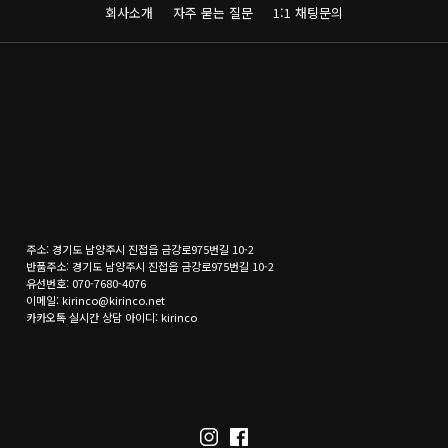
회사소개
자주 묻는 질문
1:1 채팅문의
주소: 경기도 남양주시 진접읍 금강로975번길 10-2
반품주소: 경기도 남양주시 진접읍 금강로975번길 10-2
유선번호: 070-7680-4076
이메일: kirinco@kirinco.net
카카오톡 실시간 상담 아이디: kirinco