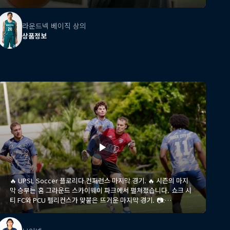
#KIRINCO #Basketball #Communication #Teamwork
#TeamDefense #BasketballTraining #TeamWhyNotNextGen
라운드넥 베이직 상의
상품정보
🔥 UPSL Soccer 플로리다 컨퍼런스 마지막 경기. 🔥 시즌의 마지
막 승부는 홈 그라운드 스카이웨이 파크에서 펼쳐졌습니다. 쇼크 시
티 FC와 PCU 펠리컨스가 맞붙은 뜨거운 마지막 경기. 📷:
@hhraephotography