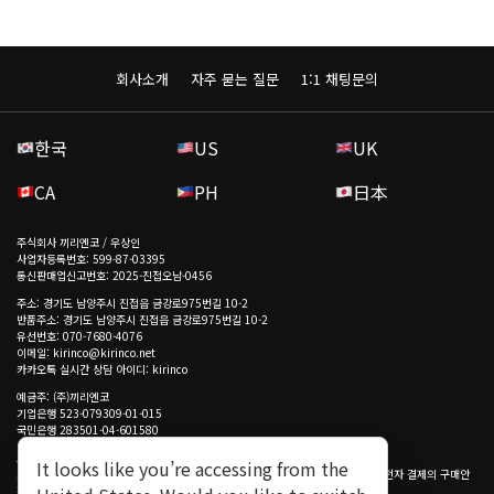
회사소개
자주 묻는 질문
1:1 채팅문의
한국
US
UK
CA
PH
日本
주식회사 끼리엔코 / 우상인
사업자등록번호: 599-87-03395
통신판매업신고번호: 2025-진접오남-0456
주소: 경기도 남양주시 진접읍 금강로975번길 10-2
반품주소: 경기도 남양주시 진접읍 금강로975번길 10-2
유선번호: 070-7680-4076
이메일: kirinco@kirinco.net
카카오톡 실시간 상담 아이디: kirinco
예금주: (주)끼리엔코
기업은행 523-079309-01-015
국민은행 283501-04-601580
토스페이먼츠(주) 구매안전(에스크로) 서비스
It looks like you’re accessing from the
고객님은 안전거래를 위해 모든 결제 시 저희 쇼핑몰에서 가입한 토스페이먼츠(주) 전자 결제의 구매안
전(에스크로) 서비스를 이용하실 수 있습니다.