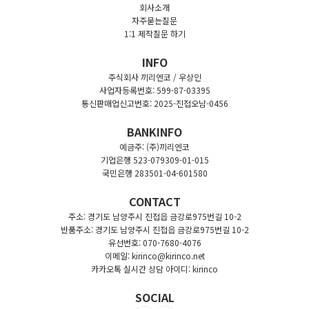
회사소개
자주묻는질문
1:1 제작질문 하기
INFO
주식회사 끼리엔코 / 우상인
사업자등록번호: 599-87-03395
통신판매업신고번호: 2025-진접오남-0456
BANKINFO
예금주: (주)끼리엔코
기업은행 523-079309-01-015
국민은행 283501-04-601580
CONTACT
주소: 경기도 남양주시 진접읍 금강로975번길 10-2
반품주소: 경기도 남양주시 진접읍 금강로975번길 10-2
유선번호: 070-7680-4076
이메일: kirinco@kirinco.net
카카오톡 실시간 상담 아이디: kirinco
SOCIAL