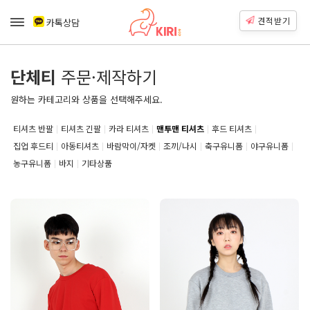
견적받기
카톡상담
단체티
주문·제작하기
원하는 카테고리와 상품을 선택해주세요.
티셔츠 반팔
티셔츠 긴팔
카라 티셔츠
맨투맨 티셔츠
후드 티셔츠
집업 후드티
아동티셔츠
바람막이/자켓
조끼/나시
축구유니폼
야구유니폼
농구유니폼
바지
기타상품