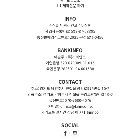
1:1 제작질문 하기
INFO
주식회사 끼리엔코 / 우상인
사업자등록번호: 599-87-03395
통신판매업신고번호: 2025-진접오남-0456
BANKINFO
예금주: (주)끼리엔코
기업은행 523-079309-01-015
국민은행 283501-04-601580
CONTACT
주소: 경기도 남양주시 진접읍 금강로975번길 10-2
반품주소: 경기도 남양주시 진접읍 금강로975번길 10-2
유선번호: 070-7680-4076
이메일: kirinco@kirinco.net
카카오톡 실시간 상담 아이디: kirinco
SOCIAL