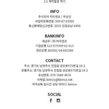
1:1 제작질문 하기
INFO
주식회사 끼리엔코 / 우상인
사업자등록번호: 599-87-03395
통신판매업신고번호: 2025-진접오남-0456
BANKINFO
예금주: (주)끼리엔코
기업은행 523-079309-01-015
국민은행 283501-04-601580
CONTACT
주소: 경기도 남양주시 진접읍 금강로975번길 10-2
반품주소: 경기도 남양주시 진접읍 금강로975번길 10-2
유선번호: 070-7680-4076
이메일: kirinco@kirinco.net
카카오톡 실시간 상담 아이디: kirinco
SOCIAL