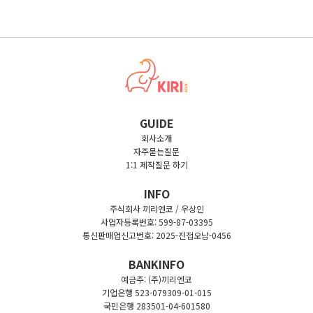
◼︎ 모델 사이즈 : 181cm / 61kg / 블랙 - XXL 착용
GUIDE
회사소개
자주묻는질문
1:1 제작질문 하기
INFO
주식회사 끼리엔코 / 우상인
사업자등록번호: 599-87-03395
통신판매업신고번호: 2025-진접오남-0456
BANKINFO
예금주: (주)끼리엔코
기업은행 523-079309-01-015
국민은행 283501-04-601580