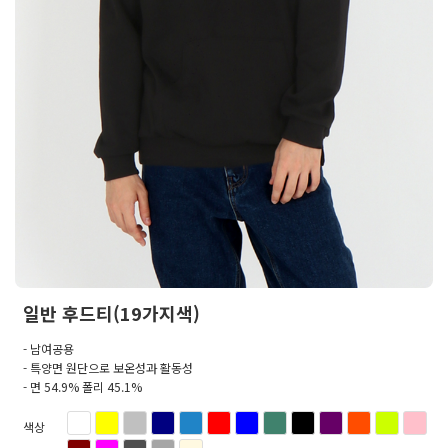
일반 후드티(19가지색)
- 남여공용
- 특양면 원단으로 보온성과 활동성
- 면 54.9% 폴리 45.1%
색상