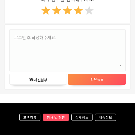
star
star
star
star
star
리뷰등록
사진첨부
add_a_photo
고객리뷰
행사 및 협찬
상세정보
배송정보