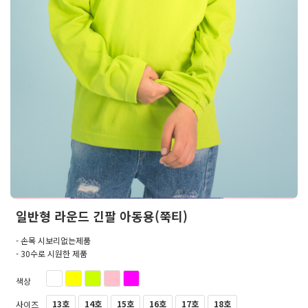
일반형 라운드 긴팔 아동용(쭉티)
- 손목 시보리없는제품
- 30수로 시원한 제품
색상
13호
14호
15호
16호
17호
18호
사이즈