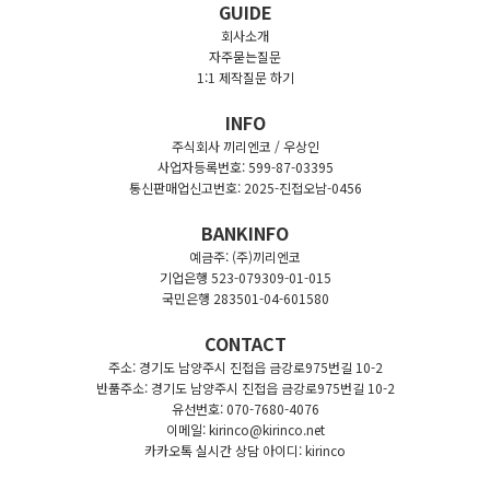
GUIDE
회사소개
자주묻는질문
1:1 제작질문 하기
INFO
주식회사 끼리엔코 / 우상인
사업자등록번호: 599-87-03395
통신판매업신고번호: 2025-진접오남-0456
BANKINFO
예금주: (주)끼리엔코
기업은행 523-079309-01-015
국민은행 283501-04-601580
CONTACT
주소: 경기도 남양주시 진접읍 금강로975번길 10-2
반품주소: 경기도 남양주시 진접읍 금강로975번길 10-2
유선번호: 070-7680-4076
이메일: kirinco@kirinco.net
카카오톡 실시간 상담 아이디: kirinco