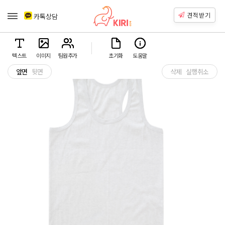
견적받기
카톡상담
텍스트
이미지
팀원추가
초기화
도움말
앞면
뒷면
삭제
실행취소