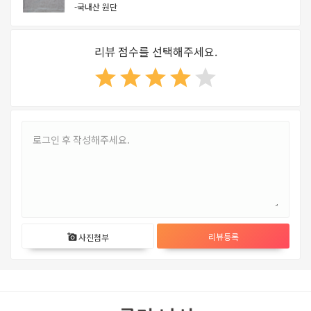
-국내산 원단
리뷰 점수를 선택해주세요.
star
star
star
star
star
리뷰등록
사진첨부
add_a_photo