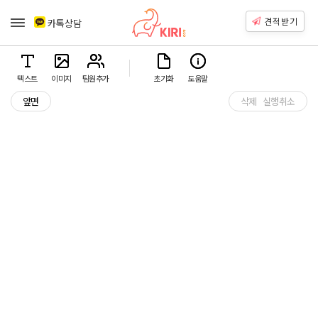
견적받기
카톡상담
텍스트
이미지
팀원추가
초기화
도움말
앞면
삭제
실행취소