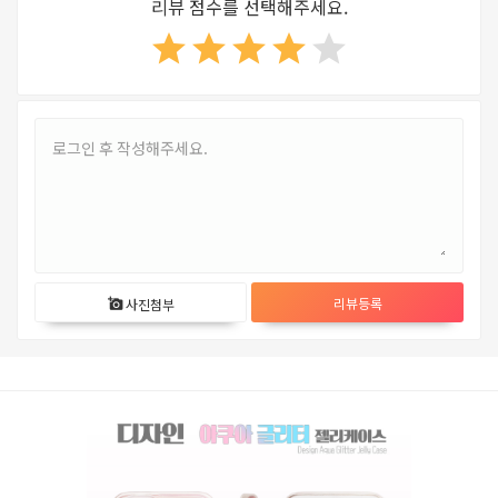
리뷰 점수를 선택해주세요.
star
star
star
star
star
리뷰등록
사진첨부
add_a_photo