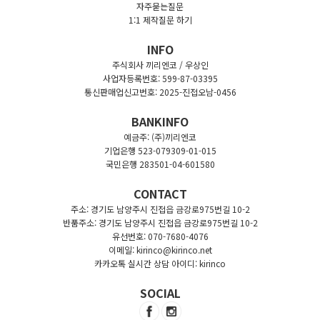
자주묻는질문
1:1 제작질문 하기
INFO
주식회사 끼리엔코 / 우상인
사업자등록번호: 599-87-03395
통신판매업신고번호: 2025-진접오남-0456
BANKINFO
예금주: (주)끼리엔코
기업은행 523-079309-01-015
국민은행 283501-04-601580
CONTACT
주소: 경기도 남양주시 진접읍 금강로975번길 10-2
반품주소: 경기도 남양주시 진접읍 금강로975번길 10-2
유선번호: 070-7680-4076
이메일: kirinco@kirinco.net
카카오톡 실시간 상담 아이디: kirinco
SOCIAL