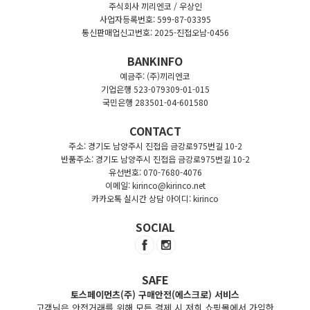
주식회사 끼리엔코 / 우상인
사업자등록번호: 599-87-03395
통신판매업신고번호: 2025-진접오남-0456
BANKINFO
예금주: (주)끼리엔코
기업은행 523-079309-01-015
국민은행 283501-04-601580
CONTACT
주소: 경기도 남양주시 진접읍 금강로975번길 10-2
반품주소: 경기도 남양주시 진접읍 금강로975번길 10-2
유선번호: 070-7680-4076
이메일: kirinco@kirinco.net
카카오톡 실시간 상담 아이디: kirinco
SOCIAL
SAFE
토스페이먼츠(주) 구매안전(에스크로) 서비스
고객님은 안전거래를 위해 모든 결제 시 저희 쇼핑몰에서 가입한