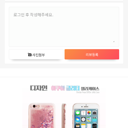
리뷰등록
사진첨부
add_a_photo