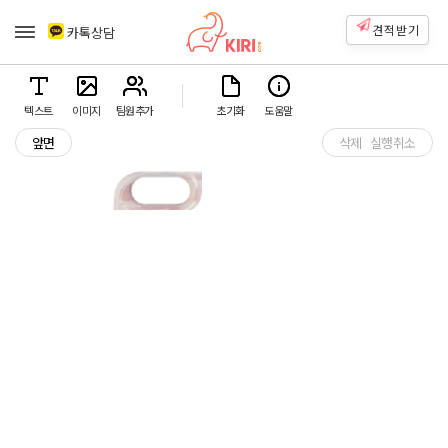
견적받기
카톡상담
텍스트
이미지
팀원추가
초기화
도움말
앞면
삭제
실행취소