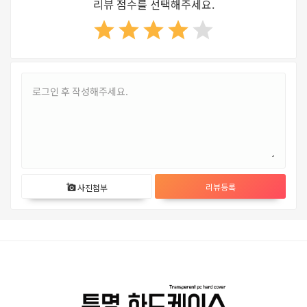
리뷰 점수를 선택해주세요.
star
star
star
star
star
리뷰등록
사진첨부
add_a_photo