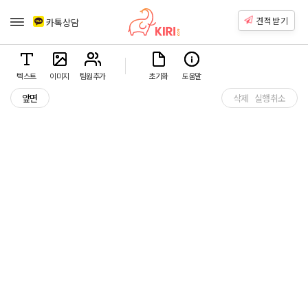
견적받기
카톡상담
텍스트
이미지
팀원추가
초기화
도움말
앞면
삭제
실행취소