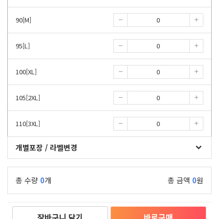
90[M]
95[L]
100[XL]
105[2XL]
110[3XL]
개별포장 / 라벨변경
총 수량
0
개
총 금액
0
원
장바구니 담기
바로구매