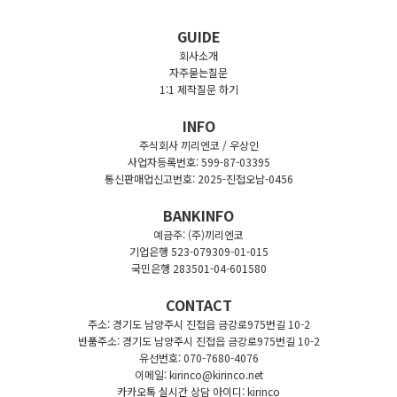
GUIDE
회사소개
자주묻는질문
1:1 제작질문 하기
INFO
주식회사 끼리엔코 / 우상인
사업자등록번호: 599-87-03395
통신판매업신고번호: 2025-진접오남-0456
BANKINFO
예금주: (주)끼리엔코
기업은행 523-079309-01-015
국민은행 283501-04-601580
CONTACT
주소: 경기도 남양주시 진접읍 금강로975번길 10-2
반품주소: 경기도 남양주시 진접읍 금강로975번길 10-2
유선번호: 070-7680-4076
이메일: kirinco@kirinco.net
카카오톡 실시간 상담 아이디: kirinco