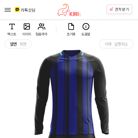
견적받기
카톡상담
텍스트
이미지
팀원추가
초기화
도움말
앞면
뒷면
삭제
실행취소