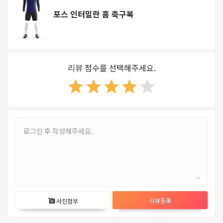
포스 인터밀란 홈 축구복
리뷰 점수를 선택해주세요.
star
star
star
star
star
리뷰등록
사진첨부
add_a_photo