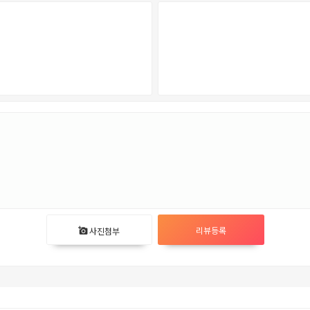
리뷰등록
사진첨부
add_a_photo