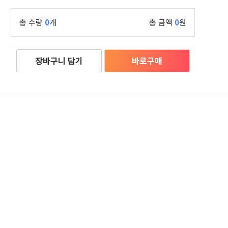
총 수량
0
개
총 금액
0
원
장바구니 담기
바로구매