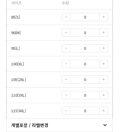
사이즈
수량
85[S]
90[M]
95[L]
100[XL]
105[2XL]
110[3XL]
115[4XL]
개별포장 / 라벨변경