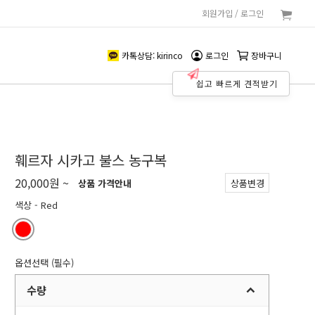
회원가입 / 로그인
로그인/회원가입
카트 (0)
카톡상담: kirinco
전체메뉴
카톡상담: kirinco
로그인
장바구니
쉽고 빠르게 견적받기
훼르자 시카고 불스 농구복
20,000원 ~
상품 가격안내
상품변경
색상
- Red
옵션선택 (필수)
수량