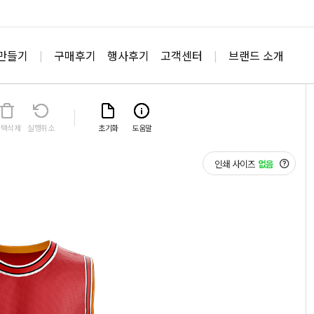
상품정보
 만들기
구매후기
행사후기
고객센터
브랜드 소개
|
|
선택삭제
실행취소
초기화
도움말
인쇄 사이즈
없음