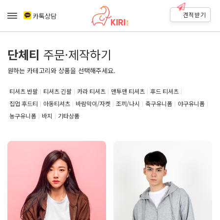
견적받기
카톡상담
단체티
주문·제작하기
원하는 카테고리와 상품을 선택해주세요.
티셔츠 반팔
티셔츠 긴팔
카라 티셔츠
맨투맨 티셔츠
후드 티셔츠
집업 후드티
아동티셔츠
바람막이/자켓
조끼/나시
축구유니폼
야구유니폼
농구유니폼
바지
기타상품