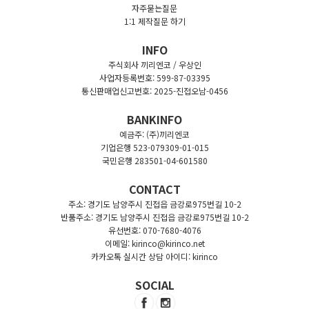
자주묻는질문
1:1 제작질문 하기
INFO
주식회사 끼리엔코 / 우상인
사업자등록번호: 599-87-03395
통신판매업신고번호: 2025-진접오남-0456
BANKINFO
예금주: (주)끼리엔코
기업은행 523-079309-01-015
국민은행 283501-04-601580
CONTACT
주소: 경기도 남양주시 진접읍 금강로975번길 10-2
반품주소: 경기도 남양주시 진접읍 금강로975번길 10-2
유선번호: 070-7680-4076
이메일: kirinco@kirinco.net
카카오톡 실시간 상담 아이디: kirinco
SOCIAL