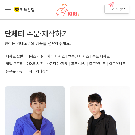
견적받기
카톡상담
단체티
주문·제작하기
원하는 카테고리와 상품을 선택해주세요.
티셔츠 반팔
티셔츠 긴팔
카라 티셔츠
맨투맨 티셔츠
후드 티셔츠
집업 후드티
아동티셔츠
바람막이/자켓
조끼/나시
축구유니폼
야구유니폼
농구유니폼
바지
기타상품