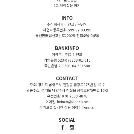
1:1 제작질문 하기
INFO
주식회사 끼리엔코 / 우상인
사업자등록번호: 599-87-03395
통신판매업신고번호: 2025-진접오남-0456
BANKINFO
예금주: (주)끼리엔코
기업은행 523-079309-01-015
국민은행 283501-04-601580
CONTACT
주소: 경기도 남양주시 진접읍 금강로975번길 10-2
반품주소: 경기도 남양주시 진접읍 금강로975번길 10-2
유선번호: 070-7680-4076
이메일: kirinco@kirinco.net
카카오톡 실시간 상담 아이디: kirinco
SOCIAL