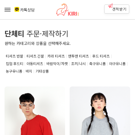
견적받기
카톡상담
단체티
주문·제작하기
원하는 카테고리와 상품을 선택해주세요.
티셔츠 반팔
티셔츠 긴팔
카라 티셔츠
맨투맨 티셔츠
후드 티셔츠
집업 후드티
아동티셔츠
바람막이/자켓
조끼/나시
축구유니폼
야구유니폼
농구유니폼
바지
기타상품