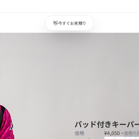
👋
今すぐお見積り
パッド付きキーパ
価格
¥4,050 ~
価格の