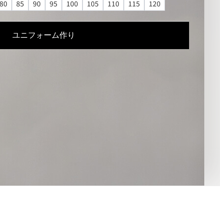
80
85
90
95
100
105
110
115
120
ユニフォーム作り