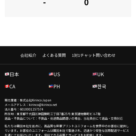
-
0
会社紹介
よくある質問
1対1チャット問い合わせ
日本
US
UK
CA
PH
한국
販売業者：株式会社Kirinco Japan
メールアドレス：kirinco@kirinco.net
法人番号：6010001257574
所在地：東京都千代田区神田錦町三丁目7番25号 東京建物錦町ビル7階
返品・不良品について：不良品・発送商品間違いの場合、当社負担にて返品・交換対応
私たちは韓国本社を拠点に、高品質な昇華プリントユニフォームを世界中のお客様に提供し
ています。お客様のユニフォームは韓国本社で製造され、迅速かつ安全な国際配送サービス
を通じてお届けいたします。信頼できる品質とサービスをお約束します。