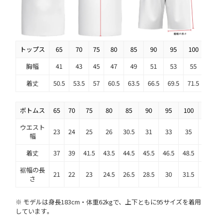
トップス
65
70
75
80
85
90
95
100
10
胸幅
41
43
45
47
49
51
53
55
57
着丈
50.5
53.5
57
60.5
63.5
66.5
69.5
71.5
73.
ボトムス
65
70
75
80
85
90
95
100
105
ウエスト
23
24
25
26
30.5
31
33
35
37
幅
着丈
37
39
41.5
43.5
44.5
45.5
46.5
48.5
50
裾幅の長
21
22
23
24.5
26.5
28.5
30
31.5
32.5
さ
※ モデルは身長183cm・体重62kgで、上下ともに95サイズを着用
しています。