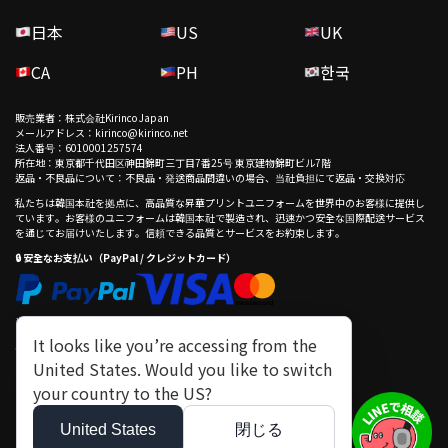
日本
US
UK
CA
PH
한국
販売業者：株式会社Kirinco Japan
メールアドレス：kirinco@kirinco.net
法人番号：6010001257574
所在地：東京都千代田区神田錦町三丁目7番25号 東京建物錦町ビル7階
返品・不良品について：不良品・発送商品間違いの場合、当社負担にて返品・交換対応
私たちは韓国本社を拠点に、高品質な昇華プリントユニフォームを世界中のお客様に提供し
ています。お客様のユニフォームは韓国本社で製造され、迅速かつ安全な国際配送サービス
を通じてお届けいたします。信頼できる品質とサービスをお約束します。
🔒 安全なお支払い（PayPal / クレジットカード）
当サイトでは、PayPalの安全な決済システムを使用しています。
クレジットカード（Visa・Mastercard）でのお支払いにも対応しており、
It looks like you’re accessing from the
すべての決済はPayPalを通じて安全に処理されます。
United States. Would you like to switch
PayPalの購入者保護が適用されるため、安心してご利用いただけます。
your country to the US?
United States
閉じる
サービス利用規約
個人情報取扱方針