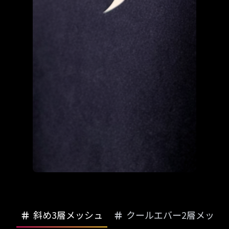
斜め3層メッシュ
クールエバー2層メッシ