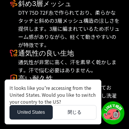
斜め3層メッシュ
クールエバー2層メッシュ
DTY 75D 72F糸で作られており、柔らかな
2層メッシュ構造は通気性に優れており、運
タッチと斜めの3層メッシュ構造の涼しさを
動中に発生する熱や汗を素早く排出し、常
提供します。3層に編まれているためボリュ
に涼しく快適な状態を保ちます。
ーム感がありながら、軽くて動きやすいの
クールエバー機能技術
が特徴です。
クールエバー技術が適用された生地は、汗
通気性の良い生地
を素早く吸収し、すぐに乾燥させる特性を
通気性が非常に高く、汗を素早く乾かしま
持っています。不快な湿気から肌を守りま
す。汗で悩む必要はありません。
す。
高い耐久性
伸縮性と軽量性
高強度のポリエステル繊維で作られてお
2層メッシュの特徴の一つである優れた伸縮
It looks like you’re accessing from the
United States. Would you like to switch
り、耐久性に優れています。繰り返し洗濯
性により、快適な着心地を提供します。生
your country to the US?
や使用しても簡単に変形しません。
地自体が軽量で、運動時に自由な動きを可
能にします。
United States
閉じる