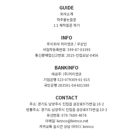
GUIDE
회사소개
자주묻는질문
1:1 제작질문 하기
INFO
주식회사 끼리엔코 / 우상인
사업자등록번호: 599-87-03395
통신판매업신고번호: 2025-진접오남-0456
BANKINFO
예금주: (주)끼리엔코
기업은행 523-079309-01-015
국민은행 283501-04-601580
CONTACT
주소: 경기도 남양주시 진접읍 금강로975번길 10-2
반품주소: 경기도 남양주시 진접읍 금강로975번길 10-2
유선번호: 070-7680-4076
이메일: kirinco@kirinco.net
카카오톡 실시간 상담 아이디: kirinco