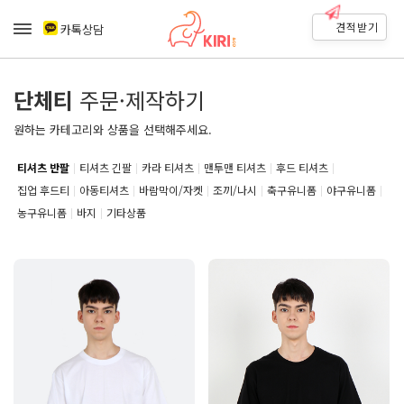
견적받기
카톡상담
단체티
주문·제작하기
원하는 카테고리와 상품을 선택해주세요.
티셔츠 반팔
티셔츠 긴팔
카라 티셔츠
맨투맨 티셔츠
후드 티셔츠
집업 후드티
아동티셔츠
바람막이/자켓
조끼/나시
축구유니폼
야구유니폼
농구유니폼
바지
기타상품